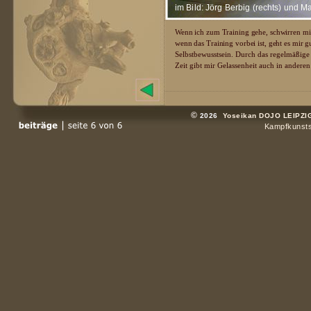
im Bild: Jörg Berbig (rechts) und M
Wenn ich zum Training gehe, schwirren mir
wenn das Training vorbei ist, geht es mir gut
Selbstbewusstsein. Durch das regelmäßige
Zeit gibt mir Gelassenheit auch in anderen
©
2026
Yoseikan DOJO LEIPZI
Kampfkunstsch